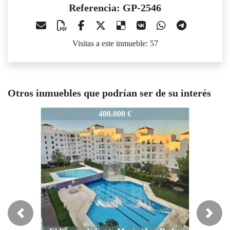
Referencia: GP-2546
Visitas a este inmueble: 57
Otros inmuebles que podrían ser de su interés
P-2546
GP-2546
GP-2546
400.000 €
790.000 €
Previous
Next