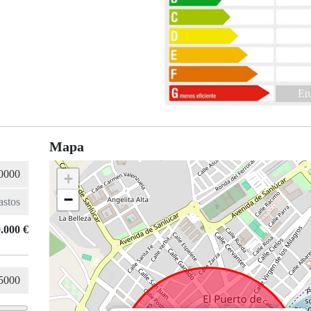
En
Mapa
+
−
.000 €