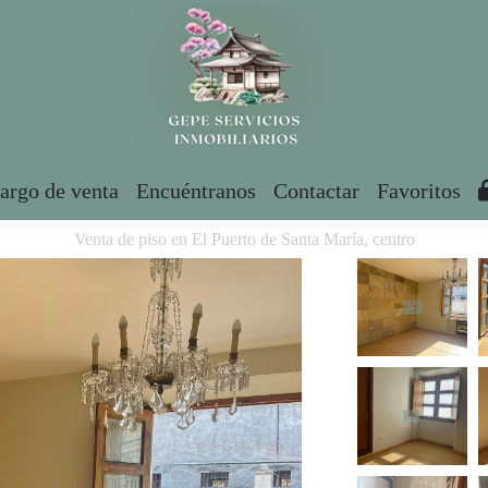
argo de venta
Encuéntranos
Contactar
Favoritos
Venta de piso en El Puerto de Santa María, centro