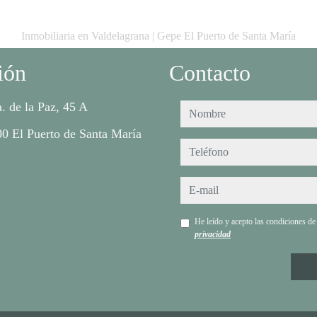
Inmobiliaria en Valdelagrana | Gepe El Puerto de Santa María
ión
Contacto
. de la Paz, 45 A
nombre
0 El Puerto de Santa María
teléfono
e-mail
He leído y acepto las condiciones d
privacidad