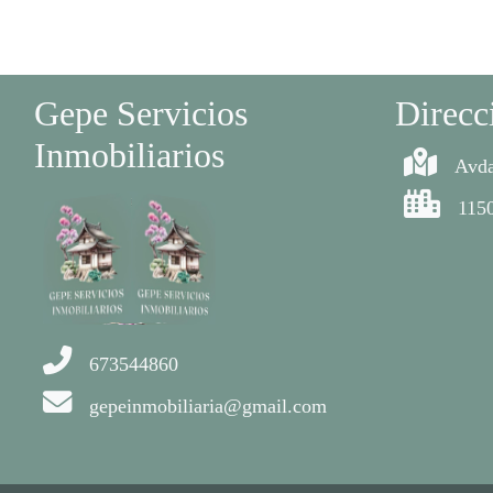
Gepe Servicios
Direcc
Inmobiliarios
Avda
1150
673544860
gepeinmobiliaria@gmail.com