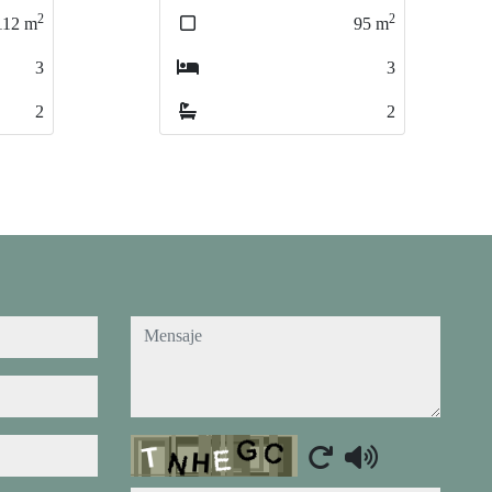
2
2
95
m
49
m
3
2
2
1
mensaje
Captcha