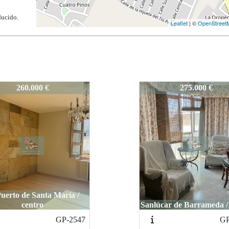
ducido.
Leaflet
| ©
OpenStreet
508
GP-2508
275.000 €
345.000 €
El Puerto de Santa Mar
ar de Barrameda / centro
valdelagrana
GP-2548
GP