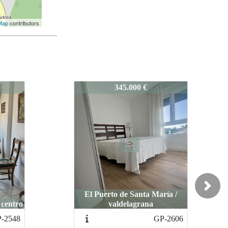
Map
contributors
GP-2508
135.000 €
Next
ía /
El Puerto de Santa María /
centro
-2606
GP-2555