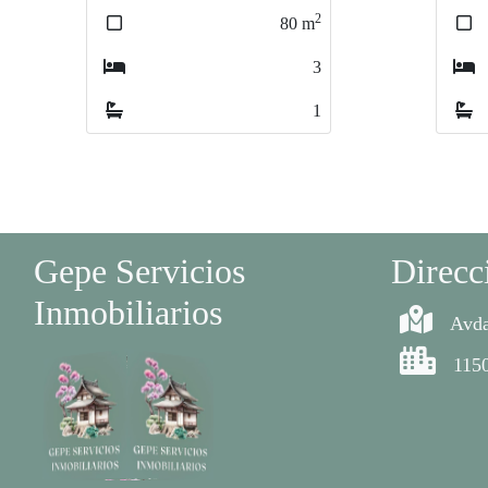
2
130
m
3
1
Gepe Servicios
Direcc
Inmobiliarios
Avda
1150