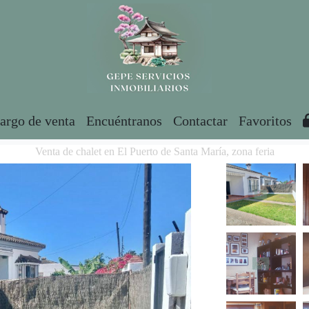
argo de venta
Encuéntranos
Contactar
Favoritos
Venta de chalet en El Puerto de Santa María, zona feria