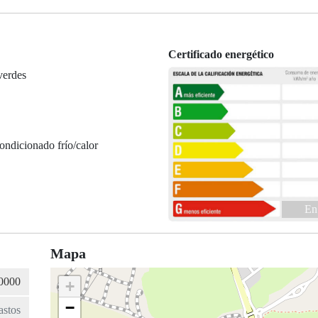
Certificado energético
verdes
ondicionado frío/calor
En
Mapa
+
−