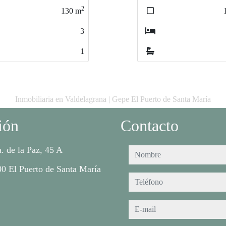
2
112
m
3
2
Inmobiliaria en Valdelagrana | Gepe El Puerto de Santa María
ión
Contacto
. de la Paz, 45 A
nombre
0 El Puerto de Santa María
teléfono
e-mail